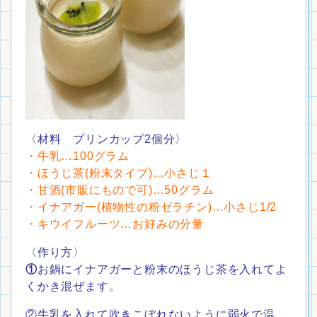
〈材料 プリンカップ2個分〉
・
牛乳…100グラム
・ほうじ茶(粉末タイプ)…小さじ１
・甘酒(市販にもので可)…50グラム
・イナアガー(植物性の粉ゼラチン)…小さじ1/2
・キウイフルーツ…お好みの分量
〈作り方〉
①
お鍋にイナアガーと粉末のほうじ茶を入れてよ
くかき混ぜます。
②牛乳を入れて吹きこぼれないように弱火で温