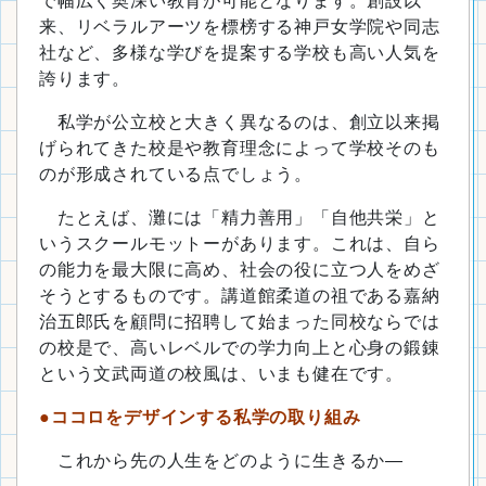
で幅広く奥深い教育が可能となります。創設以
来、リベラルアーツを標榜する神戸女学院や同志
社など、多様な学びを提案する学校も高い人気を
誇ります。
私学が公立校と大きく異なるのは、創立以来掲
げられてきた校是や教育理念によって学校そのも
のが形成されている点でしょう。
たとえば、灘には「精力善用」「自他共栄」と
いうスクールモットーがあります。これは、自ら
の能力を最大限に高め、社会の役に立つ人をめざ
そうとするものです。講道館柔道の祖である嘉納
治五郎氏を顧問に招聘して始まった同校ならでは
の校是で、高いレベルでの学力向上と心身の鍛錬
という文武両道の校風は、いまも健在です。
●
ココロをデザインする私学の取り組み
これから先の人生をどのように生きるか―