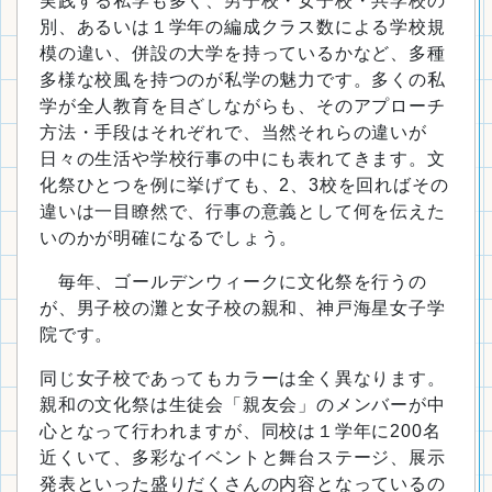
実践する私学も多く、男子校・女子校・共学校の
別、あるいは１学年の編成クラス数による学校規
模の違い、併設の大学を持っているかなど、多種
多様な校風を持つのが私学の魅力です。多くの私
学が全人教育を目ざしながらも、そのアプローチ
方法・手段はそれぞれで、当然それらの違いが
日々の生活や学校行事の中にも表れてきます。文
化祭ひとつを例に挙げても、2、3校を回ればその
違いは一目瞭然で、行事の意義として何を伝えた
いのかが明確になるでしょう。
毎年、ゴールデンウィークに文化祭を行うの
が、男子校の灘と女子校の親和、神戸海星女子学
院です。
同じ女子校であってもカラーは全く異なります。
親和の文化祭は生徒会「親友会」のメンバーが中
心となって行われますが、同校は１学年に200名
近くいて、多彩なイベントと舞台ステージ、展示
発表といった盛りだくさんの内容となっているの