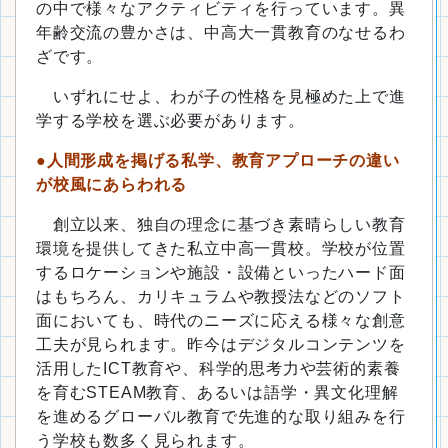
の中で様々なアクティビティを行っています。異
年齢交流の豊かさは、中高大一貫教育のなせるわ
ざです。
いずれにせよ、わが子の性格を見極めた上で進
学する学校を選ぶ必要があります。
●
人間形成を掲げる私学、教育アプローチの違い
が校風にあらわれる
創立以来、独自の理念に基づき素晴らしい教育
環境を提供してきた私立中高一貫校。学校が位置
するロケーションや施設・設備といったハード面
はもちろん、カリキュラムや教授法などのソフト
面においても、時代のニーズに応える様々な創意
工夫が見られます。昨今はデジタルコンテンツを
活用したICT教育や、科学的思考力や芸術的素養
を育むSTEAM教育、あるいは語学・異文化理解
を進めるグローバル教育で先進的な取り組みを行
う学校も数多く見られます。