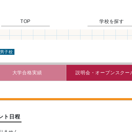
TOP
学校を探す
男子校
大学合格実績
説明会・
オープンスクー
ント日程
りません。