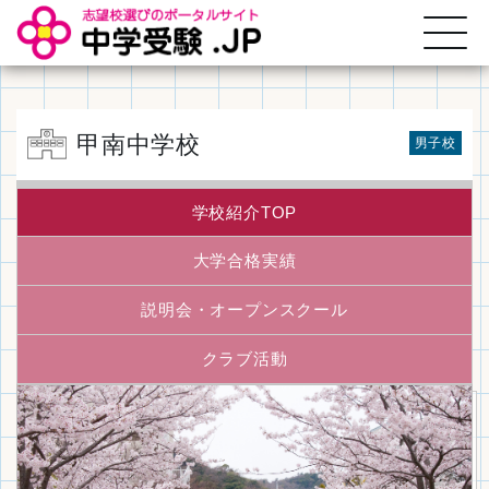
甲南中学校
男子校
学校紹介TOP
大学合格実績
説明会・
オープンスクール
クラブ活動