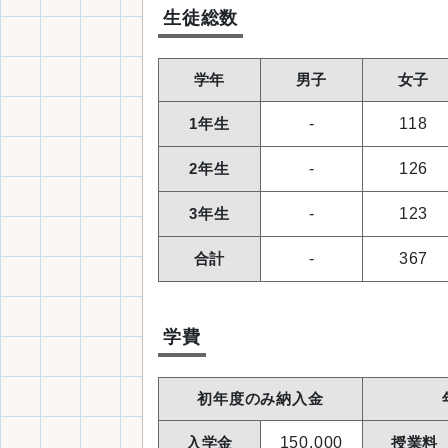
生徒総数
学年
男子
女子
1年生
-
118
2年生
-
126
3年生
-
123
合計
-
367
学費
初年度のみ納入金
入学金
150,000
授業料