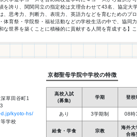
績を誇り、関関同立の指定校は文理合わせて43名、協定大学
は、思考力、判断力、表現力、英語力などを育むためのプ
・体育祭・学院祭・福祉活動などの学校生活の中で、協同
和な世界を築くことに積極的に貢献する人間を育成する】
京都聖母学院中学校の特徴
高校入試
学期
登校
深草田谷町1
(募集)
3
d.jp/kyoto-hs/
あり
3学期制
08時
高等学校
海外大
給食・学食
宗教
合格