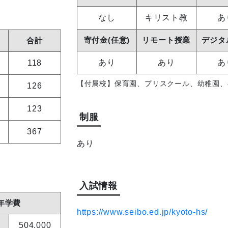
なし
キリスト教
あ
寄付金(任意)
リモート授業
デジタ
合計
あり
あり
あ
118
【付属校】保育園、プリスクール、幼稚園、
126
123
制服
367
あり
入試情報
年学費
https://www.seibo.ed.jp/kyoto-hs/
504,000