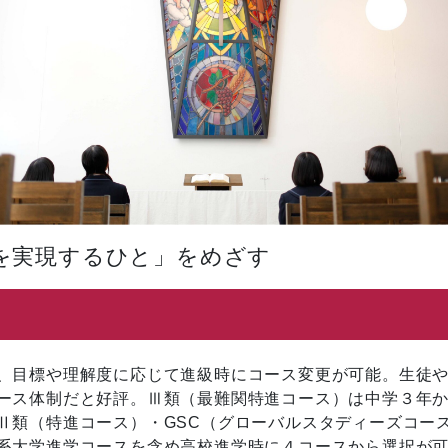
を実現するひと」をめざす
、目標や理解度に応じて進級時にコース変更が可能。生徒
ース体制だと好評。Ⅲ類（最難関特進コース）は中学３年か
Ⅱ類（特進コース）・GSC（グローバルスタディーズコー
系大学進学コースを含め高校進学時に４コースから選択が