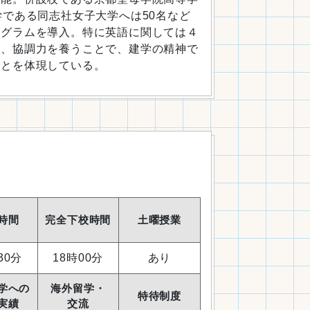
である同志社女子大学へは50名など
ログラムを導入。特に英語に関しては４
力、協調力を養うことで、建学の精神で
ことを体現している。
時間
完全下校時間
土曜授業
30分
18時00分
あり
学への
海外留学・
特待制度
実績
交流