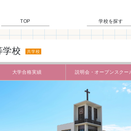
TOP
学校を探す
等学校
共学校
大学合格実績
説明会・
オープンスクー