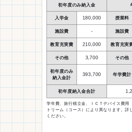
初年度のみ納入金
入学金
180,000
授業料
施設費
-
施設費
教育充実費
210,000
教育充実
その他
3,700
その他
初年度のみ
393,700
年学費計
納入金計
初年度納入金合計
1,
学年費、旅行積立金、ＩＣＴデバイス費用
トリーム（コース）により異なります。詳
ください。