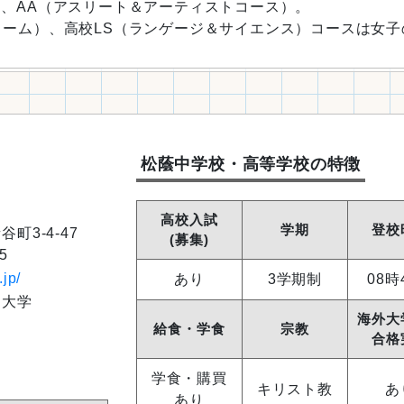
）、AA（アスリート＆アーティストコース）。
リーム）、高校LS（ランゲージ＆サイエンス）コースは女
松蔭中学校・高等学校の特徴
高校入試
学期
登校
町3-4-47
(募集)
5
.jp/
あり
3学期制
08時
、大学
海外大
給食・学食
宗教
合格
学食・購買
キリスト教
あ
あり