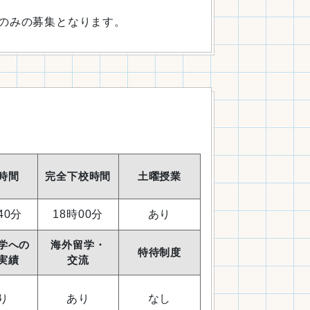
子のみの募集となります。
時間
完全下校時間
土曜授業
40分
18時00分
あり
学への
海外留学・
特待制度
実績
交流
り
あり
なし