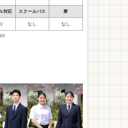
ル対応
スクールバス
寮
り
なし
なし
20