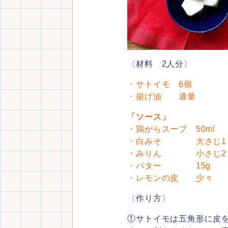
〈材料 2人分〉
・サトイモ
6個
・揚げ油 適量
「ソース」
・鶏がらスープ 50ml
・白みそ 大さじ1
・みりん 小さじ2
・バター 15g
・レモンの皮 少々
〈作り方〉
①
サトイモは五角形に皮