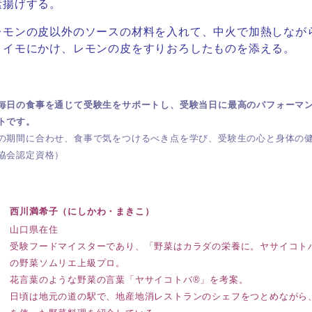
素揚げする。
レモンの皮以外のソースの材料を入れて、
中火で加熱しなが
トイモにかけ、レモンの皮をすりおろしたものを添える。
毎日の食事を通じて受験生をサポートし、受験当日に最高のパフォーマ
トです。
の期間に合わせ、食事で気をつけるべき点を学び、受験生の心と身体の
協会認定資格）
西川満希子（にしかわ・まきこ）
山口県在住
受験フードマイスターであり、「野菜はカラダの栄養に。ヤサイコト
の野菜ソムリエ上級プロ。
花言葉のような野菜の言葉「ヤサイコトバ®」を考案。
日頃は地元の道の駅で、地産地消レストランのシェフをつとめながら