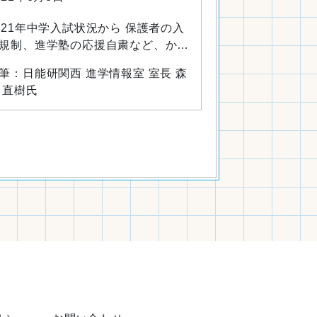
021年中学入試状況から 保護者の入
規制、進学塾の応援自粛など、かつ
ない状況で実施されたコロナ禍の中
筆：日能研関西 進学情報室 室長 森
入試。 統一入試開始日の午前の受
 直樹氏
生は17,079人で昨年より116人減少
ました。1年前の大手進学塾の5年
の生徒数から、2021年入試は受験
が増加すると見られていたので、新
コロナウィルスの影響と考えられま
。 経済的な影響というよりも、緊
事態宣言中とその後で生活のリズム
一変したこ…