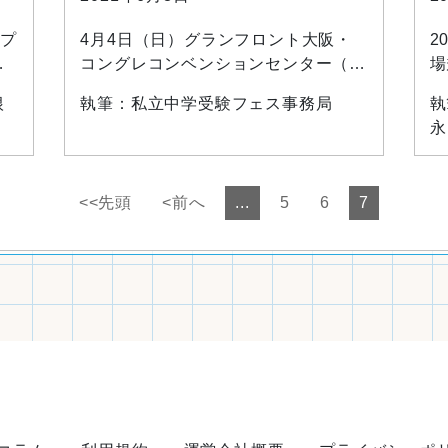
プ
4月4日（日）グランフロント大阪・
2
だ
コングレコンベンションセンター（大
場
の
阪市北区）にて 私立中学受験フェス2
て
根
執筆：私立中学受験フェス事務局
執
思
021（毎日新聞社主催）が開催されま
学
永
した。 近畿地方を中心に私立中学校7
験
に
1校が参加し、学校別ブースでの個別
し
相談や「ためになる受験講座」などの
生
<<先頭
<前へ
...
5
6
7
プログラムが行われました。 新型コ
生
を
ロナウイルス感染症対策のため、小学
型
生はご遠慮いただき保護者のみに限定
す
も
した事前予約制とし、会場内は十分に
急
間隔を空けたブース配…
が