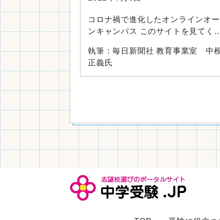
コロナ禍で進化したオンラインオー
ンキャンパス このサイトを見てく
さる読者の皆さんの多くは「子ども
執筆：毎日新聞社 教育事業室 中
大学進学などまだまだ先のこと」と
正義氏
っている方が多いことでしょう。た
だ、進学先や学部のことを考えるの
早すぎることなどありません。そし
て、その時に考えてほしいことは、
「進学させたい」という学校のこと
よく知ることです。安易な選択は、
後々に後悔につながり、それが子ど
の就職にも影響する可能性があるか
ら…