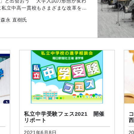
！」と出会おう 大学入試の形態が変わ
に私立中高一貫校もさまざまな改革を加
で私学の教育が大きく変わることはあり
 森永 直樹氏
代の変化や要請をいち早く感知し、改革
や「教育理念」といった、各校の不変の
してきたのが私学だからです。 その
私立中学受験フェス2021 開催
コ
リポート
2021年6月8日
2