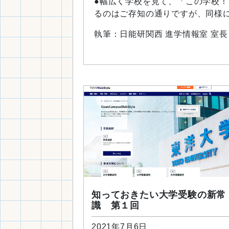
●幅広く学校を見て、「この学校
るのはご存知の通りですが、同様
速させています。ただ、そのこと
執筆：日能研関西 進学情報室 室長
ません。なぜなら、これまでも時
を重ねながらも、「建学の精神」
教育哲学に沿った形で教育を展開
揺…
知っておきたい大学受験の新常
識 第１回
2021年7月6日